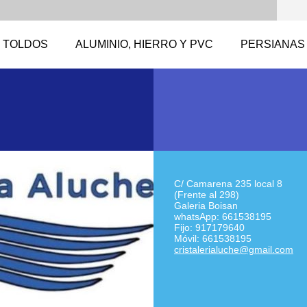
TOLDOS
ALUMINIO, HIERRO Y PVC
PERSIANAS
C/ Camarena 235 local 8
(Frente al 298)
Galeria Boisan
whatsApp: 661538195
Fijo: 917179640
Móvil: 661538195
cristale
rialuche
@gmail.c
om