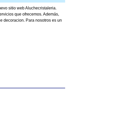
vo sitio web Aluchecristaleria.
servicios que ofrecemos. Además,
de decoracion. Para nosotros es un
Imprimir
Mapa del sitio
RSS