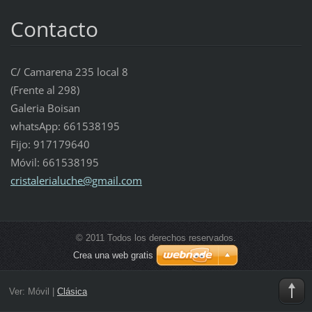
Contacto
C/ Camarena 235 local 8
(Frente al 298)
Galeria Boisan
whatsApp: 661538195
Fijo: 917179640
Móvil: 661538195
cristale
rialuche
@gmail.c
om
© 2011 Todos los derechos reservados.
Crea una web gratis
Ver:
Móvil
|
Clásica